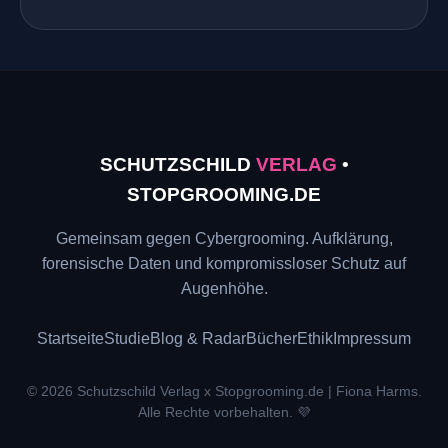
SCHUTZSCHILD
VERLAG
•
STOPGROOMING.DE
Gemeinsam gegen Cybergrooming. Aufklärung,
forensische Daten und kompromissloser Schutz auf
Augenhöhe.
Startseite
Studie
Blog & Radar
Bücher
Ethik
Impressum
© 2026 Schutzschild Verlag x Stopgrooming.de | Fiona Harms.
Alle Rechte vorbehalten. 💜