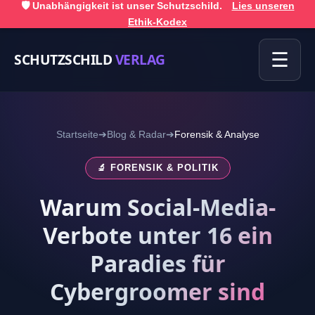
🛡️ Unabhängigkeit ist unser Schutzschild.
Lies unseren
Ethik-Kodex
☰
SCHUTZSCHILD
VERLAG
Startseite
➔
Blog & Radar
➔
Forensik & Analyse
🔬 FORENSIK & POLITIK
Warum Social-Media-
Verbote unter 16 ein
Paradies für
Cybergroomer sind