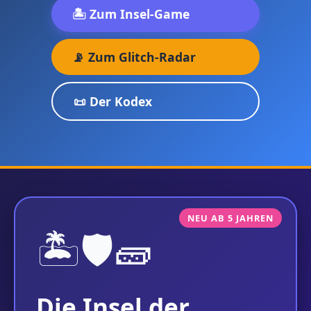
🏝️ Zum Insel-Game
📡 Zum Glitch-Radar
📜 Der Kodex
NEU AB 5 JAHREN
🏝️🛡️🧱
Die Insel der