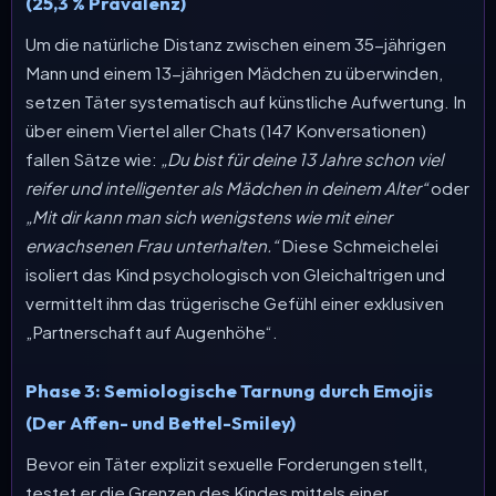
(25,3 % Prävalenz)
Um die natürliche Distanz zwischen einem 35-jährigen
Mann und einem 13-jährigen Mädchen zu überwinden,
setzen Täter systematisch auf künstliche Aufwertung. In
über einem Viertel aller Chats (147 Konversationen)
fallen Sätze wie:
„Du bist für deine 13 Jahre schon viel
reifer und intelligenter als Mädchen in deinem Alter“
oder
„Mit dir kann man sich wenigstens wie mit einer
erwachsenen Frau unterhalten.“
Diese Schmeichelei
isoliert das Kind psychologisch von Gleichaltrigen und
vermittelt ihm das trügerische Gefühl einer exklusiven
„Partnerschaft auf Augenhöhe“.
Phase 3: Semiologische Tarnung durch Emojis
(Der Affen- und Bettel-Smiley)
Bevor ein Täter explizit sexuelle Forderungen stellt,
testet er die Grenzen des Kindes mittels einer