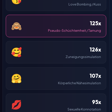
Love Bombing / Kuss
125x
🙈
Pseudo-Schüchternheit / Tarnung
126x
🥰
Zuneigungssimulation
107x
🤗
Körperliche Nähesimulation
95x
💋
Sexuelle Konnotation