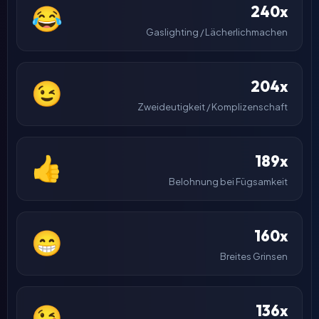
240x
😂
Gaslighting / Lächerlichmachen
204x
😉
Zweideutigkeit / Komplizenschaft
189x
👍
Belohnung bei Fügsamkeit
160x
😁
Breites Grinsen
136x
😘