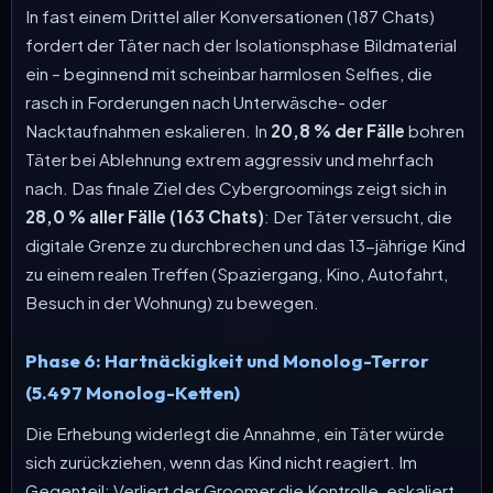
In fast einem Drittel aller Konversationen (187 Chats)
fordert der Täter nach der Isolationsphase Bildmaterial
ein – beginnend mit scheinbar harmlosen Selfies, die
rasch in Forderungen nach Unterwäsche- oder
Nacktaufnahmen eskalieren. In
20,8 % der Fälle
bohren
Täter bei Ablehnung extrem aggressiv und mehrfach
nach. Das finale Ziel des Cybergroomings zeigt sich in
28,0 % aller Fälle (163 Chats)
: Der Täter versucht, die
digitale Grenze zu durchbrechen und das 13-jährige Kind
zu einem realen Treffen (Spaziergang, Kino, Autofahrt,
Besuch in der Wohnung) zu bewegen.
Phase 6: Hartnäckigkeit und Monolog-Terror
(5.497 Monolog-Ketten)
Die Erhebung widerlegt die Annahme, ein Täter würde
sich zurückziehen, wenn das Kind nicht reagiert. Im
Gegenteil: Verliert der Groomer die Kontrolle, eskaliert