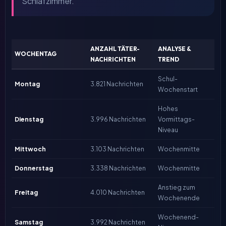
Schlafzimmer.
ANZAHL TÄTER-
ANALYSE &
WOCHENTAG
NACHRICHTEN
TREND
Schul-
Montag
3.821 Nachrichten
Wochenstart
Hohes
Dienstag
3.996 Nachrichten
Vormittags-
Niveau
Mittwoch
3.103 Nachrichten
Wochenmitte
Donnerstag
3.338 Nachrichten
Wochenmitte
Anstieg zum
Freitag
4.010 Nachrichten
Wochenende
Wochenend-
Samstag
3.992 Nachrichten