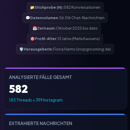
📁
Stichprobe (N):
582 Konversationen
💬
Datenvolumen:
56.516 Chat-Nachrichten
📅
Zeitraum:
Oktober 2025 bis dato
🎯
Profil-Alter:
13 Jahre (Merle Kassens)
🛡
Herausgeberin:
Fiona Harms (stopgrooming.de)
ANALYSIERTE FÄLLE GESAMT
582
183 Threads + 399 Instagram
EXTRAHIERTE NACHRICHTEN