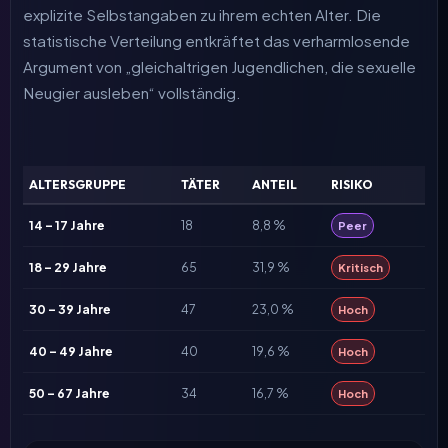
explizite Selbstangaben zu ihrem echten Alter. Die
statistische Verteilung entkräftet das verharmlosende
Argument von „gleichaltrigen Jugendlichen, die sexuelle
Neugier ausleben“ vollständig.
ALTERSGRUPPE
TÄTER
ANTEIL
RISIKO
14 – 17 Jahre
18
8,8 %
Peer
18 – 29 Jahre
65
31,9 %
Kritisch
30 – 39 Jahre
47
23,0 %
Hoch
40 – 49 Jahre
40
19,6 %
Hoch
50 – 67 Jahre
34
16,7 %
Hoch