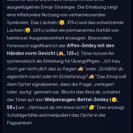
ausgeklügelten Emoji-Strategie. Die Erhebung zeigt
eine inflationäre Nutzung von verharmlosenden
Symbolen: Das Lächeln (
😊
, 319x) und das schwitzende
Lachen (
😅
, 269x) sollen ein permanentes Gefühl von
harmloser Ausgelassenheit erzeugen. Besonders
forensisch signifikant ist der
Affen-Smiley mit den
Händen vorm Gesicht (
🙈
, 125x)
. Täter nutzen ihn
systematisch als Einleitung für Übergriffiges:
„Ich trau
mich gar nicht dich das zu fragen
🙈
“
oder
„Schläfst du
eigentlich nackt oder im Schlafanzug?
🙈
“
Das Emoji soll
dem Opfer signalisieren, dass die Frage „verlegen“
oder „lustig“ gemeint sei. Blockt das Kind ab, schaltet
der Täter auf den
Welpenaugen-Bettel-Smiley (
🥺
,
58x)
um:
„Vertraust du mir etwa nicht?
🥺
“
Dies erzeugt
Schuldgefühle und manipuliert das Opfer in die
Fügsamkeit.