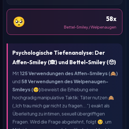
58x
🥺
Bettel-Smiley / Welpenaugen
Psychologische Tiefenanalyse: Der
Affen-Smiley (
🙈
) und Bettel-Smiley (
🥺
)
Mit
125 Verwendungen des Affen-Smileys (
🙈
)
und
58 Verwendungen des Welpenaugen-
Smileys (
🥺
)
beweist die Erhebung eine
hochgradig manipulative Taktik: Täter nutzen
🙈
(„Ich trau mich gar nicht zu fragen...“) exakt als
Überleitung zu intimen, sexuell übergriffigen
Fragen. Wird die Frage abgelehnt, folgt
🥺
, um