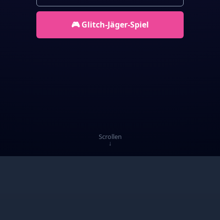
🎮 Glitch-Jäger-Spiel
Special Offer
-2€ DEAL
Spare
2€ auf die Bestellung
ab 3 Büchern!
Code:
SCHUTZSCHILD
Scrollen
↓