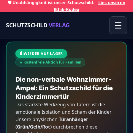
🛡️ Unabhängigkeit ist unser Schutzschild.
Lies unseren
Ethik-Kodex
☰
SCHUTZSCHILD
VERLAG
WIEDER AUF LAGER
★ Kostenfreie Aktion für Familien
Die non-verbale Wohnzimmer-
Ampel: Ein Schutzschild für die
Kinderzimmertür
Das stärkste Werkzeug von Tätern ist die
emotionale Isolation und Scham der Kinder.
Unsere physischen
Türanhänger
(Grün/Gelb/Rot)
durchbrechen diese