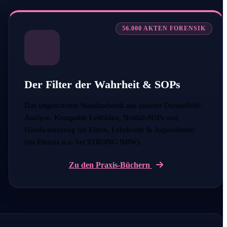
56.000 AKTEN FORENSIK
Der Filter der Wahrheit & SOPs
Das ungeschönte Standardwerk aus unserer Dunkelfeld-
Analyse. Kompakte Leitfäden, Notfall-SOPs und
Handwerkszeug für Eltern, Lehrkräfte & Jugendämter
(im Einsatz u.a. bei STRONG NRW).
Zu den Praxis-Büchern