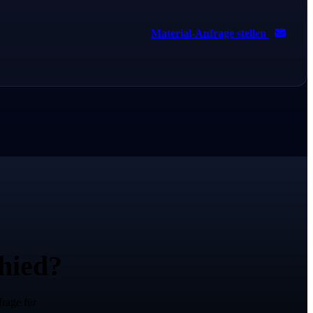
Material-Anfrage stellen
hied?
rage für