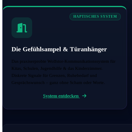
HAPTISCHES SYSTEM
Die Gefühlsampel & Türanhänger
Das praxiserprobte Wolfstor-Kommunikationssystem für
Kitas, Schulen, Jugendhilfe & das Kinderzimmer.
Diskrete Signale für Grenzen, Ruhebedarf und
Gesprächswunsch – ganz ohne Scham oder Worte.
System entdecken