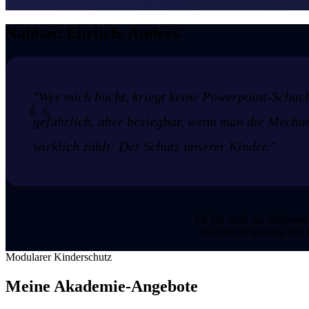
Nahbar. Ehrlich.
Anders.
"Wer mich bucht, kriegt keine Powerpoint-Schach
gefährlich, aber besiegbar, wenn man die Mechan
wirklich zählt: Der Schutz unserer Kinder."
Ich bin nicht nur Referent
sowohl die Sprache der T
Modularer Kinderschutz
Meine Akademie-Angebote