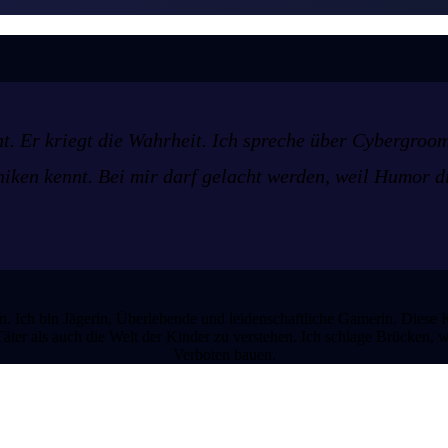
t. Er kriegt die Wahrheit. Ich spreche über Cybergroom
iken kennt. Bei mir darf gelacht werden, weil Humor di
in. Ich bin Jägerin, Überlebende und leidenschaftliche Gamerin. Diese 
äter als auch die Welt der Kinder zu verstehen. Ich schlage Brücken,
Verboten bauen.