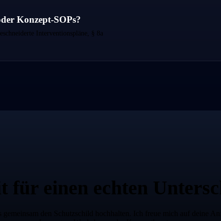
 oder Konzept-SOPs?
schneiderte Interventionspläne, § 8a
t für einen
echten Untersc
s gemeinsam den Schutzschild hochhalten. Ich freue mich auf deine Anf