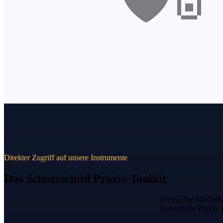
Direkter Zugriff auf unsere Instrumente
Das Schutzschild
Praxis-Toolkit
Weil echte Medienk
forensische Praxis. 