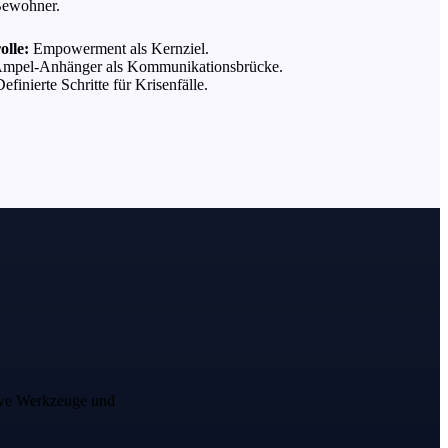
Bewohner.
olle:
Empowerment als Kernziel.
mpel-Anhänger als Kommunikationsbrücke.
efinierte Schritte für Krisenfälle.
tive Werkzeuge und