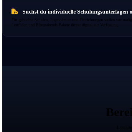
Suchst du individuelle Schulungsunterlagen
Für gebuchte Schulen, Jugendämter und Einrichtungen stellen wir maßge
Leitfäden und Elternabends-Pakete direkt digital zur Verfügung.
Berei
Lass un