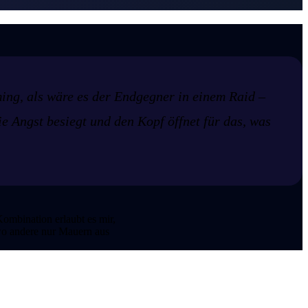
ing, als wäre es der Endgegner in einem Raid –
e Angst besiegt und den Kopf öffnet für das, was
Kombination erlaubt es mir,
 wo andere nur Mauern aus