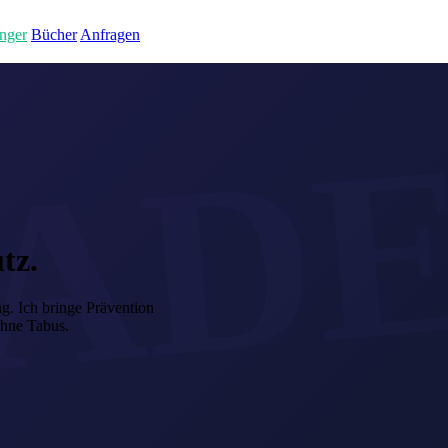
nger
Bücher
Anfragen
tz.
g. Ich bringe Prävention
ohne Tabus.