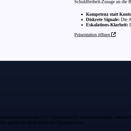
Schuldfreiheit-Zusage an die 
Kompetenz statt Kontr
Diskrete Signale:
Die A
Eskalations-Klarheit:
D
Präsentation öffnen
ompetenz keine toten PDF-Listen braucht, sondern lebendige, interak
Hier greifst du direkt auf unser Ökosystem zu: