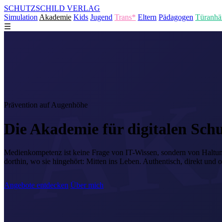
SCHUTZSCHILD
VERLAG
Simulation
Akademie
Kids
Jugend
Trans*
Eltern
Pädagogen
Türanhä
☰
Prävention auf Augenhöhe
Die
Akademie
für digitalen Schu
Medienkompetenz ist keine Frage von IT-Wissen, sondern von Haltun
dorthin, wo sie hingehört: Mitten ins Leben. Authentisch, direkt und 
Angebote entdecken
Über mich