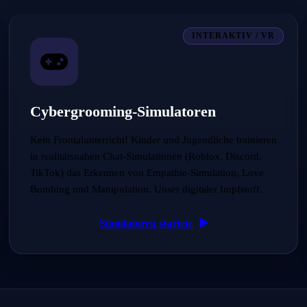
INTERAKTIV / VR
Cybergrooming-Simulatoren
Kein Frontalunterricht! Kinder und Jugendliche trainieren
in realitätsnahen Chat-Simulationen (Roblox, Discord,
TikTok) das Erkennen von Empathie-Simulation, Love
Bombing und Manipulation. Unser digitaler Impfstoff.
Simulatoren starten