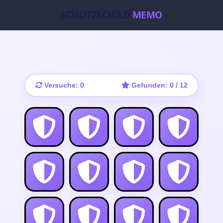
SCHUTZSCHILD
MEMO
Versuche:
0
Gefunden:
0
/ 12